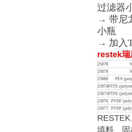
过滤器
→
带尼龙
小瓶
→
加入T
restek
25878
N
25879
N
25880
PES (poly
25874
PTFE (polytet
25875
PTFE (polytet
25876
PVDF (polyv
25877
PVDF (polyv
RESTE
填料、固