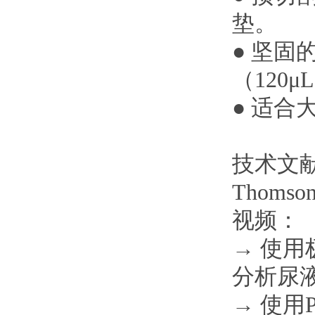
垫。
● 坚固
（120μ
● 适合
技术文
Thoms
视频：
→
使用
分析尿
→
使用