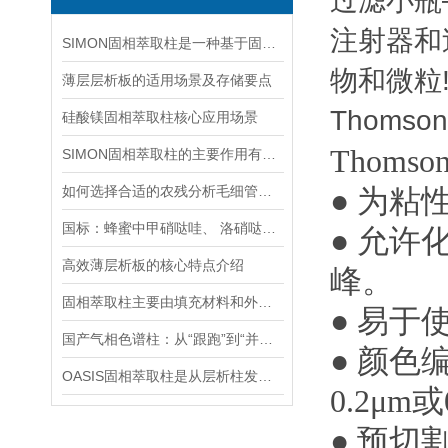
过滤小瓶
注射器和
SIMON固相萃取柱是一种基于固相萃取技术的分离纯化工具
物和微粒
薄层层析板的适用场景及存储要点
Thomso
硅酸镁固相萃取柱核心应用场景
Thomson 
SIMON固相萃取柱的主要作用有哪些？
如何选择合适的农残分析毛细管色谱柱
● 为
国标：蜂蜜中甲硝哒哇、 洛硝哒哇、 二甲硝咪哇残留量的测定方法 .
● 允
高效薄层析板的核心特点介绍
峰。
固相萃取柱主要由填充材料和外部包层组成
● 易
国产气相色谱柱：从“跟跑”到“并跑”的分析利器崛起之路
● 颜色
OASIS固相萃取柱是从层析柱发展而来的一种样品前处理装置
0.2μm
● 预切