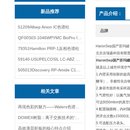
新品推荐
产品介绍：
51209Allsep Anion IC色谱柱
品牌
QF00S03-1046WPYMC BioPro IEX色谱柱
HaronSep国产苏玛罐
79351Hamilton PRP-1反相色谱柱
北京吉瑞森科技有限
59140-USUPELCOSIL LC-ABZ 色谱柱
HaronSep国产苏玛罐
级及以上城市环境空
505013Discovery RP-Amide C16 色谱柱
1.内壁采用创新的超
醚等）、非极性化合
2.兼容市面所有采
相关文章
3.气密性好：以氮气
可达到50mtorr的真
再现色彩的魅力——Waters色谱柱的应用与创新
4.配置隔膜阀，内衬隔
闭开合次数≥15000次
DOWEX树脂：离子交换技术的“工业基石”
5.可选配压力表头。
高效薄层析板的核心特点介绍