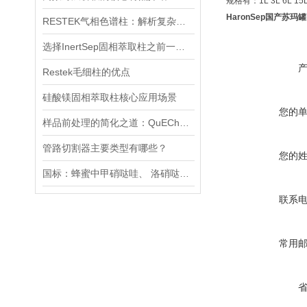
规格有：1L 3L 6L 15
HaronSep国产苏玛罐
RESTEK气相色谱柱：解析复杂样品的精密工具
选择InertSep固相萃取柱之前一定要先了解下这些知识
Restek毛细柱的优点
硅酸镁固相萃取柱核心应用场景
您的
样品前处理的简化之道：QuEChERS净化管原理与应用
管路切割器主要类型有哪些？
您的
国标：蜂蜜中甲硝哒哇、 洛硝哒哇、 二甲硝咪哇残留量的测定方法 .
联系
常用