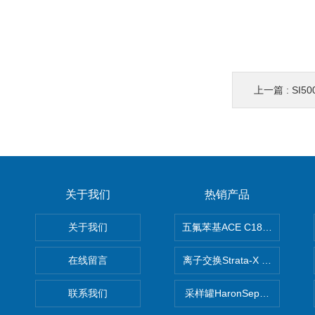
上一篇 :
SI50
关于我们
热销产品
关于我们
五氟苯基ACE C18-PFP色谱柱
在线留言
离子交换Strata-X SPE聚
联系我们
采样罐HaronSep国产苏玛罐