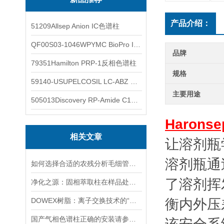
产品介绍：
51209Allsep Anion IC色谱柱
QF00S03-1046WPYMC BioPro IEX色谱柱
品牌
79351Hamilton PRP-1反相色谱柱
规格
59140-USUPELCOSIL LC-ABZ 色谱柱
主要用途
505013Discovery RP-Amide C16 色谱柱
Haron
相关文章
让溶剂瓶
溶剂瓶通
如何选择合适的农残分析毛细管色谱柱
了溶剂挥
净化之源：固相萃取柱在样品处理中的革新之旅
DOWEX树脂：离子交换技术的“工业基石”
衡内外压
国产气相色谱柱正确的安装请参考以下步骤