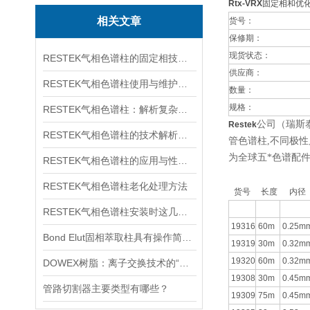
Rtx-VRX
固定相和优
相关文章
货号：
保修期：
现货状态：
RESTEK气相色谱柱的固定相技术与惰性处理工艺分析
供应商：
RESTEK气相色谱柱使用与维护建议
数量：
规格：
RESTEK气相色谱柱：解析复杂样品的精密工具
公司（瑞斯
Restek
RESTEK气相色谱柱的技术解析与应用探索
管色谱柱,不同极
为全球五*色谱配
RESTEK气相色谱柱的应用与性能解析
RESTEK气相色谱柱老化处理方法
货号
长度
内径
RESTEK气相色谱柱安装时这几点要注意
19316
60m
0.25m
Bond Elut固相萃取柱具有操作简便、速度快、回收率高等优点
19319
30m
0.32m
19320
60m
0.32m
DOWEX树脂：离子交换技术的“工业基石”
19308
30m
0.45m
管路切割器主要类型有哪些？
19309
75m
0.45m