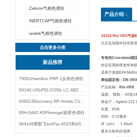
Zebron气相色谱柱
产品介绍：
INERTCAP气相色谱柱
restek气相色谱柱
19316
Rtx-VRX气相柱
北京吉瑞森科技有限
点击更多分类
专有的Crossbond固
新品推荐
特定应用的挥发性有
适用于美国EPA Meth
79351Hamilton PRP-1反相色谱柱
类似固定相：DB-VR
产品名称：
Rtx-VRX
59140-USUPELCOSIL LC-ABZ 色谱柱
温度。 限制：-40至240
505013Discovery RP-Amide C16 色谱柱
类似于：Agilent 122-
长度：60米
00H-0442-K0Phenogel凝胶色谱柱
内径：0.25毫米
064149赛默飞IonPac AS23和AS11阴离子色谱柱
df（μm）：1.40μm
废水分析的好选择