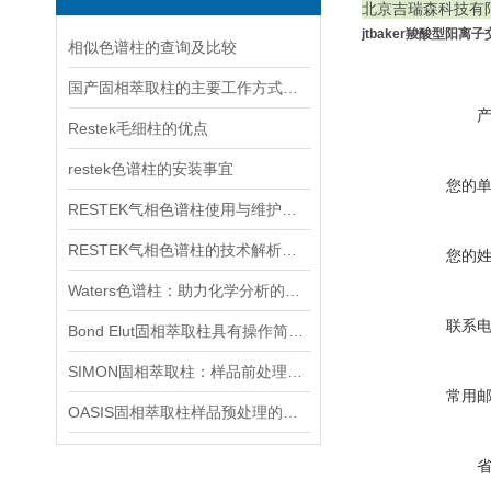
北京吉瑞森科技有限
jtbaker
羧酸型阳离子交
相似色谱柱的查询及比较
国产固相萃取柱的主要工作方式解析
Restek毛细柱的优点
restek色谱柱的安装事宜
您的
RESTEK气相色谱柱使用与维护建议
RESTEK气相色谱柱的技术解析与应用探索
您的
Waters色谱柱：助力化学分析的利器
联系
Bond Elut固相萃取柱具有操作简便、速度快、回收率高等优点
SIMON固相萃取柱：样品前处理的革新利器
常用
OASIS固相萃取柱样品预处理的新星