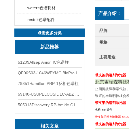
waters色谱耗材
产品介绍：
restek色谱配件
品牌
点击更多分类
规格
新品推荐
主要用途
51209Allsep Anion IC色谱柱
QF00S03-1046WPYMC BioPro IEX色谱柱
带支架的溶剂除泡器
北京吉瑞森科技
79351Hamilton PRP-1反相色谱柱
止回阀故障和泵气蚀
59140-USUPELCOSIL LC-ABZ 色谱柱
装置的半透明挡板会发现
带支架的溶剂除泡器
505013Discovery RP-Amide C16 色谱柱
名称
货号
price
数量
带支架的溶剂除泡器
25
单件
带支架的溶剂除泡器
相关文章