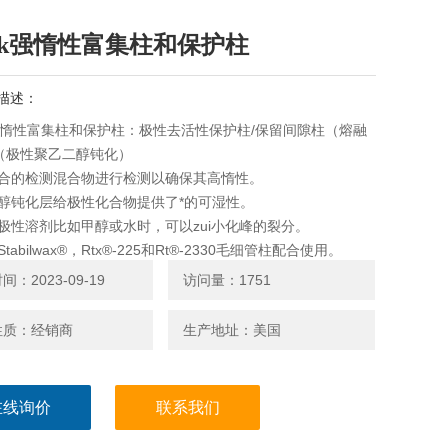
stek强惰性富集柱和保护柱
描述：
ek强惰性富集柱和保护柱：极性去活性保护柱/保留间隙柱（熔融
（极性聚乙二醇钝化）
综合的检测混合物进行检测以确保其高惰性。
二醇钝化层给极性化合物提供了*的可湿性。
用极性溶剂比如甲醇或水时，可以zui小化峰的裂分。
Stabilwax®，Rtx®-225和Rt®-2330毛细管柱配合使用。
温度：280 °C。
：2023-09-19
访问量：1751
性质：经销商
生产地址：美国
在线询价
联系我们