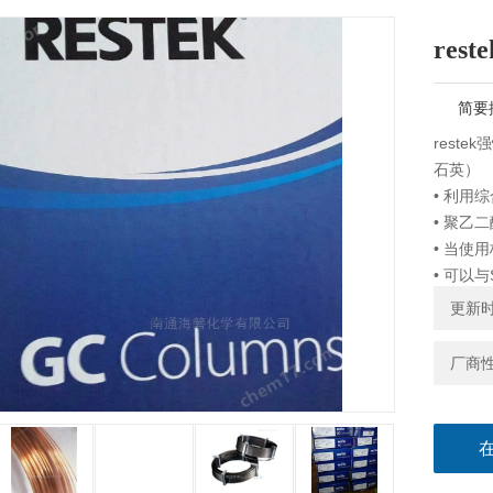
re
简要
rest
石英） 
• 利用
• 聚乙
• 当使
• 可以与
• zui高
更新时间
厂商