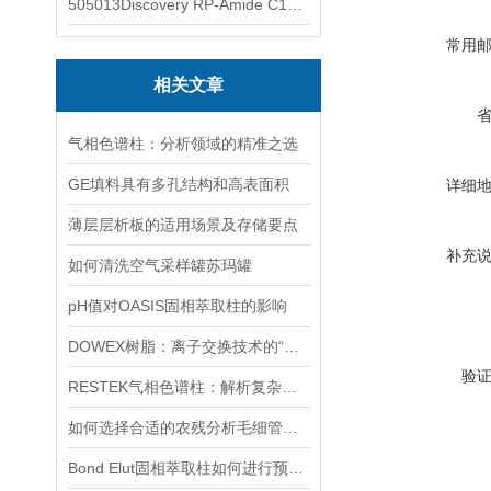
505013Discovery RP-Amide C16 色谱柱
常用
相关文章
气相色谱柱：分析领域的精准之选
GE填料具有多孔结构和高表面积
详细
薄层层析板的适用场景及存储要点
补充
如何清洗空气采样罐苏玛罐
pH值对OASIS固相萃取柱的影响
DOWEX树脂：离子交换技术的“工业基石”
验
RESTEK气相色谱柱：解析复杂样品的精密工具
如何选择合适的农残分析毛细管色谱柱
Bond Elut固相萃取柱如何进行预处理操作？