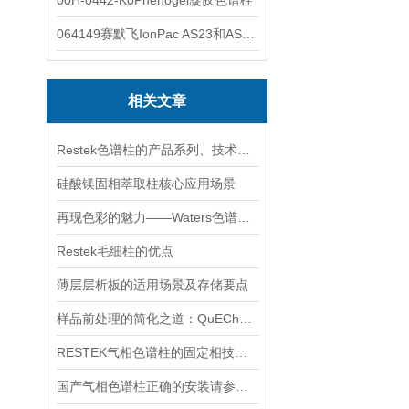
00H-0442-K0Phenogel凝胶色谱柱
064149赛默飞IonPac AS23和AS11阴离子色谱柱
相关文章
Restek色谱柱的产品系列、技术优势、典型应用及选型策略
硅酸镁固相萃取柱核心应用场景
再现色彩的魅力——Waters色谱柱的应用与创新
Restek毛细柱的优点
薄层层析板的适用场景及存储要点
样品前处理的简化之道：QuEChERS净化管原理与应用
RESTEK气相色谱柱的固定相技术与惰性处理工艺分析
国产气相色谱柱正确的安装请参考以下步骤