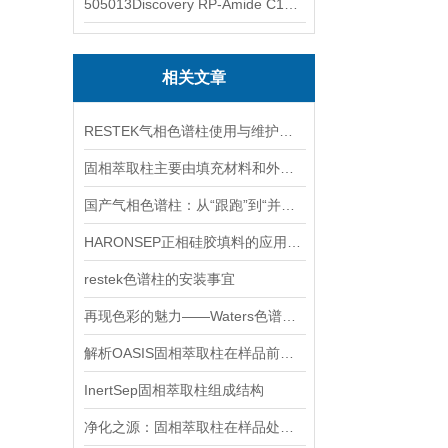
505013Discovery RP-Amide C16 色谱柱
相关文章
RESTEK气相色谱柱使用与维护建议
固相萃取柱主要由填充材料和外部包层组成
国产气相色谱柱：从“跟跑”到“并跑”的分析利器崛起之路
HARONSEP正相硅胶填料的应用范围是什么
restek色谱柱的安装事宜
再现色彩的魅力——Waters色谱柱的应用与创新
解析OASIS固相萃取柱在样品前处理中的核心技术与多领域应用
InertSep固相萃取柱组成结构
净化之源：固相萃取柱在样品处理中的革新之旅