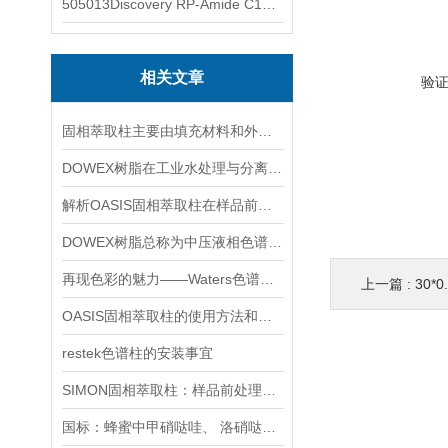
505013Discovery RP-Amide C16 色谱柱
相关文章
验
固相萃取柱主要由填充材料和外部包层组成
DOWEX树脂在工业水处理与分离纯化中的技术原理及应用探讨
解析OASIS固相萃取柱在样品前处理中的核心技术与多领域应用
DOWEX树脂总称为中压液相色谱填充物
再现色彩的魅力——Waters色谱柱的应用与创新
上一篇 :
30*0.
OASIS固相萃取柱的使用方法和注意事项
restek色谱柱的安装事宜
SIMON固相萃取柱：样品前处理的革新利器
国标：蜂蜜中甲硝哒哇、 洛硝哒哇、 二甲硝咪哇残留量的测定方法 .