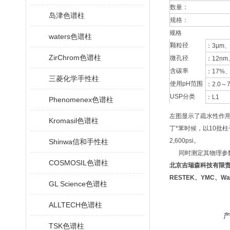
数量：
岛津色谱柱
规格：
规格
waters色谱柱
颗粒径
：3μm、 
ZirChrom色谱柱
微孔径
：12nm、
含碳率
：17%
三菱化学手性柱
使用pH范围
：2.0～7
USP分类
：L1
Phenomenex色谱柱
左图显示了疏水性作
Kromasil色谱柱
丁*苯时候，以10批
2,600psi。
Shinwa信和手性柱
同时测定其物理参数
COSMOSIL色谱柱
北京吉瑞森科技有限
RESTEK、YMC、W
GL Science色谱柱
ALLTECH色谱柱
TSK色谱柱