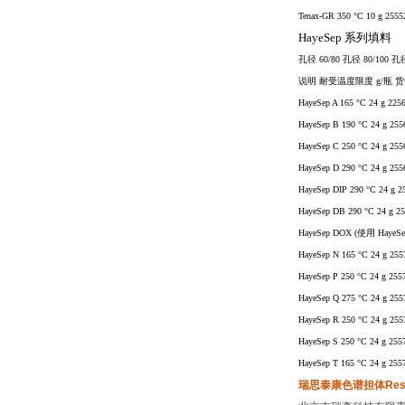
Tenax-GR 350 °C 10 g 2555
HayeSep
系列填料
孔径
60/80
孔径
80/100
孔
说明 耐受温度限度
g/
瓶 货
HayeSep A 165 °C 24 g 225
HayeSep B 190 °C 24 g 255
HayeSep C 250 °C 24 g 255
HayeSep D 290 °C 24 g 255
HayeSep DIP 290 °C 24 g 2
HayeSep DB 290 °C 24 g 2
HayeSep DOX (
使用
HayeSe
HayeSep N 165 °C 24 g 255
HayeSep P 250 °C 24 g 255
HayeSep Q 275 °C 24 g 255
HayeSep R 250 °C 24 g 255
HayeSep S 250 °C 24 g 255
HayeSep T 165 °C 24 g 255
瑞思泰康色谱担体Res-