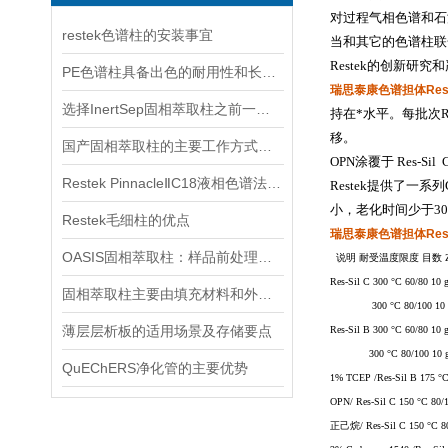
对过程气相色谱和石
restek色谱柱的安装事宜
当和其它的色谱柱联
Restek
的创新研究和
PE色谱柱具备出色的耐用性和长寿命
瑞思泰康色谱担体Res-
选择InertSep固相萃取柱之前一定要先了解下这些知识
持在*水平。每批次
R
移。
国产固相萃取柱的主要工作方式解析
OPN
涂覆于
Res-Sil 
Restek PinnacleⅡC18液相色谱法应用
Restek
提供了一系列
小，老化时间少于
30
Restek毛细柱的优点
瑞思泰康色谱担体Res-
OASIS固相萃取柱：样品前处理领域的“多面手”
说明 耐受温度限度 目数 
Res-Sil C 300 °C 60/80 10 
固相萃取柱主要由填充材料和外部包层组成
300 °C 80/100 10 g
薄层层析板的适用场景及存储要点
Res-Sil B 300 °C 60/80 10 
300 °C 80/100 10 g 
QuEChERS净化管的主要优势
1% TCEP /Res-Sil B 175 °C
OPN/ Res-Sil C 150 °C 80/
正己烷/
Res-Sil C 150 °C 8