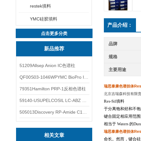
restek填料
YMC硅胶填料
产品介绍：
点击更多分类
品牌
新品推荐
规格
51209Allsep Anion IC色谱柱
主要用途
QF00S03-1046WPYMC BioPro IEX色谱柱
瑞思泰康色谱担体Res-
79351Hamilton PRP-1反相色谱柱
北京吉瑞森科技有限
59140-USUPELCOSIL LC-ABZ 色谱柱
Res-Sil
填料
于分离饱和烃和不饱
505013Discovery RP-Amide C16 色谱柱
键合固定相应用范围
相当于
Waters
的
Dur
瑞思泰康色谱担体Res-
相关文章
命长。然而，键合硅