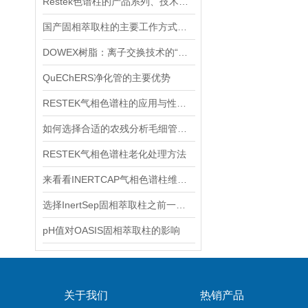
Restek色谱柱的产品系列、技术优势、典型应用及选型策略
国产固相萃取柱的主要工作方式解析
DOWEX树脂：离子交换技术的“工业基石”
QuEChERS净化管的主要优势
RESTEK气相色谱柱的应用与性能解析
如何选择合适的农残分析毛细管色谱柱
RESTEK气相色谱柱老化处理方法
来看看INERTCAP气相色谱柱维护保养
选择InertSep固相萃取柱之前一定要先了解下这些知识
pH值对OASIS固相萃取柱的影响
关于我们
热销产品