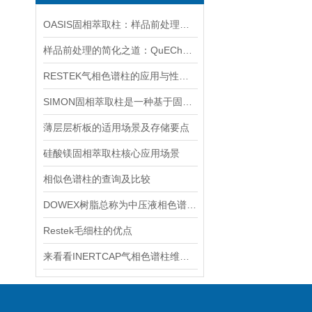
OASIS固相萃取柱：样品前处理领域的“多面手”
样品前处理的简化之道：QuEChERS净化管原理与应用
RESTEK气相色谱柱的应用与性能解析
SIMON固相萃取柱是一种基于固相萃取技术的分离纯化工具
薄层层析板的适用场景及存储要点
硅酸镁固相萃取柱核心应用场景
相似色谱柱的查询及比较
DOWEX树脂总称为中压液相色谱填充物
Restek毛细柱的优点
来看看INERTCAP气相色谱柱维护保养