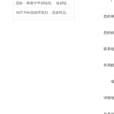
国标：蜂蜜中甲硝哒哇、 洛硝哒哇、 二甲硝咪哇残留量的测定方法 .
SEP-PAK固相萃取柱：高效样品前处理的产品
您的
您的
联系
常用
详细