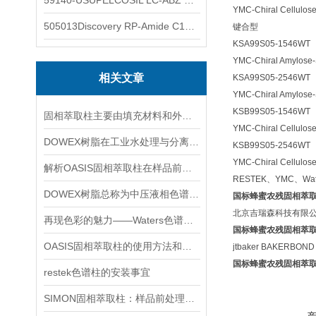
59140-USUPELCOSIL LC-ABZ 色谱柱
YMC-Chiral Cellul
505013Discovery RP-Amide C16 色谱柱
键合型
KSA99S05-1546WT
YMC-Chiral Amylo
相关文章
KSA99S05-2546WT
YMC-Chiral Amylo
KSB99S05-1546WT
固相萃取柱主要由填充材料和外部包层组成
YMC-Chiral Cellul
DOWEX树脂在工业水处理与分离纯化中的技术原理及应用探讨
KSB99S05-2546WT
YMC-Chiral Cellul
解析OASIS固相萃取柱在样品前处理中的核心技术与多领域应用
RESTEK、YMC、W
DOWEX树脂总称为中压液相色谱填充物
国标蜂蜜农残固相萃取柱
北京吉瑞森科技有限公司
再现色彩的魅力——Waters色谱柱的应用与创新
国标蜂蜜农残固相萃取柱
OASIS固相萃取柱的使用方法和注意事项
jtbaker BAKERB
国标蜂蜜农残固相萃取柱
restek色谱柱的安装事宜
SIMON固相萃取柱：样品前处理的革新利器