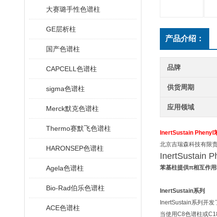
大赛璐手性色谱柱
GE层析柱
产品介绍：
国产色谱柱
品牌
CAPCELL色谱柱
供货周期
sigma色谱柱
应用领域
Merck默克色谱柱
Thermo赛默飞色谱柱
InertSustain Phe
北京吉瑞森科技有限
HARONSEP色谱柱
InertSustain P
Agela色谱柱
苯基柱提供π相互作
Bio-Rad伯乐色谱柱
InertSustain
系列
InertSustain
ACE色谱柱
当使用C8色谱柱或C18