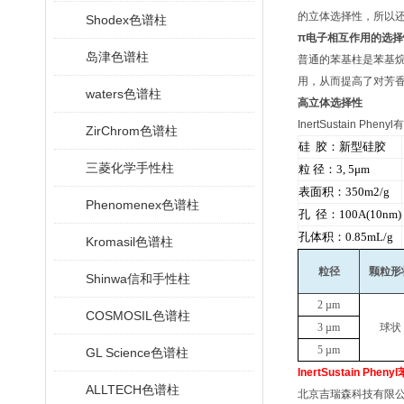
的立体选择性，所以
Shodex色谱柱
π电子相互作用的选择
岛津色谱柱
普通的苯基柱是苯基烷基键
用，从而提高了对芳
waters色谱柱
高立体选择性
InertSustain 
ZirChrom色谱柱
硅 胶：新型硅胶
三菱化学手性柱
粒 径：3, 5μm
表面积：350m2/g
Phenomenex色谱柱
孔 径：100A(10nm)
孔体积：0.85mL/g
Kromasil色谱柱
粒径
颗粒形
Shinwa信和手性柱
2 µm
COSMOSIL色谱柱
3 µm
球状
5 µm
GL Science色谱柱
InertSustain Phe
ALLTECH色谱柱
北京吉瑞森科技有限公司