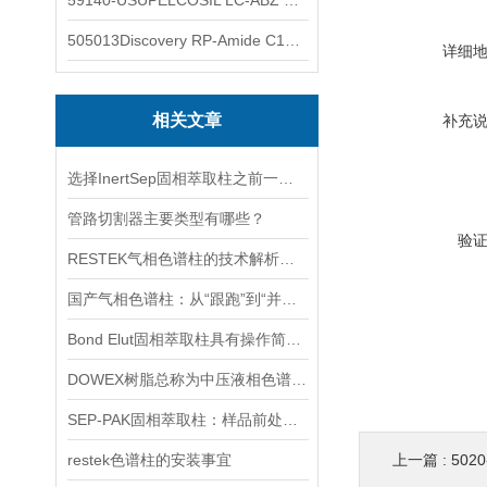
59140-USUPELCOSIL LC-ABZ 色谱柱
505013Discovery RP-Amide C16 色谱柱
详细
相关文章
补充
选择InertSep固相萃取柱之前一定要先了解下这些知识
管路切割器主要类型有哪些？
验
RESTEK气相色谱柱的技术解析与应用探索
国产气相色谱柱：从“跟跑”到“并跑”的分析利器崛起之路
Bond Elut固相萃取柱具有操作简便、速度快、回收率高等优点
DOWEX树脂总称为中压液相色谱填充物
SEP-PAK固相萃取柱：样品前处理的高效“魔法师”
restek色谱柱的安装事宜
上一篇 :
5020