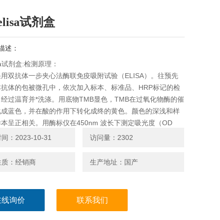
lisa试剂盒
描述：
isa试剂盒:检测原理：
用双抗体一步夹心法酶联免疫吸附试验（ELISA）。往预先
本抗体的包被微孔中，依次加入标本、标准品、HRP标记的检
经过温育并*洗涤。用底物TMB显色，TMB在过氧化物酶的催
化成蓝色，并在酸的作用下转化成终的黄色。颜色的深浅和样
本呈正相关。用酶标仪在450nm 波长下测定吸光度（OD
计算样品浓度。
：2023-10-31
访问量：2302
性质：经销商
生产地址：国产
在线询价
联系我们