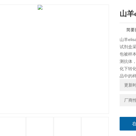
山羊e
简要
山羊el
试剂盒采
包被样
测抗体，
化下转
品中的样
值），
更新时间
厂商