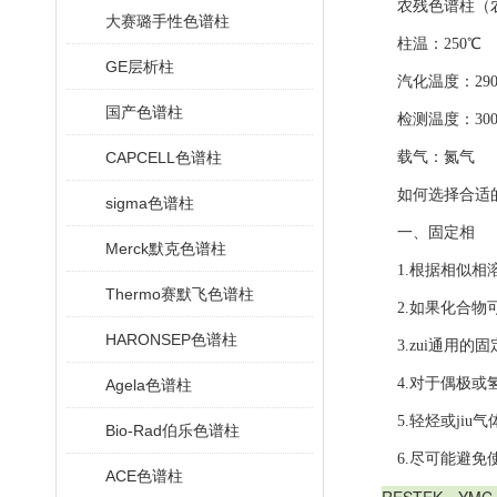
农残色谱柱（农
大赛璐手性色谱柱
柱温：250℃
GE层析柱
汽化温度：290
国产色谱柱
检测温度：300
CAPCELL色谱柱
载气：氮气
如何选择合适的re
sigma色谱柱
一、固定相
Merck默克色谱柱
1.根据相似相溶
Thermo赛默飞色谱柱
2.如果化合物可
HARONSEP色谱柱
3.zui通用的固定相
4.对于偶极或氢
Agela色谱柱
5.轻烃或jiu气
Bio-Rad伯乐色谱柱
6.尽可能避免使
ACE色谱柱