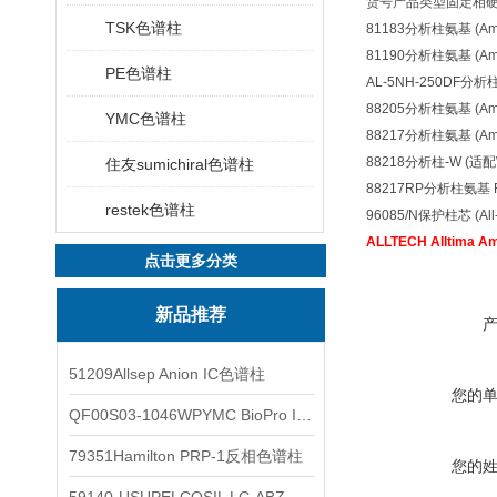
货号
产品类型
固定相
TSK色谱柱
81183
分析柱
氨基 (Am
81190
分析柱
氨基 (Am
PE色谱柱
AL-5NH-250DF
分析
88205
分析柱
氨基 (Am
YMC色谱柱
88217
分析柱
氨基 (Am
88218
分析柱-W (适配
住友sumichiral色谱柱
88217RP
分析柱
氨基 
restek色谱柱
96085/N
保护柱芯 (All-
ALLTECH Alltima 
点击更多分类
新品推荐
51209Allsep Anion IC色谱柱
您的
QF00S03-1046WPYMC BioPro IEX色谱柱
79351Hamilton PRP-1反相色谱柱
您的