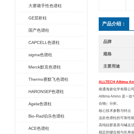
大赛璐手性色谱柱
GE层析柱
产品介绍：
国产色谱柱
品牌
CAPCELL色谱柱
规格
sigma色谱柱
主要用途
Merck默克色谱柱
Thermo赛默飞色谱柱
ALLTECH Alltima 
南通海箬化学有限公
HARONSEP色谱柱
Alltima Am
Agela色谱柱
合物）分析。
核心技术参数与特点
Bio-Rad伯乐色谱柱
这款色谱柱的可靠性
高纯硅胶基质与碱去
ACE色谱柱
稳定的键合相与长寿