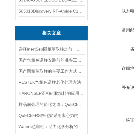
59140-USUPELCOSIL LC-ABZ 色谱柱
联系
505013Discovery RP-Amide C16 色谱柱
常用
相关文章
选择InertSep固相萃取柱之前一定要先了解下这些知识
国产气相色谱柱安装前的准备工作有哪些？
详细
国产固相萃取柱的主要工作方式解析
RESTEK气相色谱柱老化处理方法
补充
HARONSEP正相硅胶填料的应用范围是什么
样品前处理的简化之道：QuEChERS净化管原理与应用
QuEChERS净化管采用离心力的原理，提高了机器可靠性
验
Waters色谱柱：助力化学分析的利器