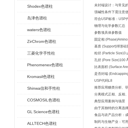
未封端设计：与常见的
Shodex色谱柱
强碱性条件下需注意使
岛津色谱柱
符合USP标准：US
物理与化学参数汇总
waters色谱柱
参数项
具体参数值
固定相 (Phase)
Amin
ZirChrom色谱柱
基质 (Support)
球形硅胶 (
三菱化学手性柱
粒径 (Particle Size)
3 
孔径 (Pore Size)
100 
Phenomenex色谱柱
比表面积 (Surface Are
是否封端 (Endcapping
Kromasil色谱柱
USP代码
L8
推荐应用
糖类分析、
Shinwa信和手性柱
分离模式
正相、反相
COSMOSIL色谱柱
典型应用案例与场景
由于其独特的分离选
GL Science色谱柱
食品与农产品分析：
制药与生物产业：可用
ALLTECH色谱柱