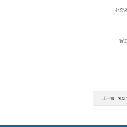
补充
验
上一篇 :
氢型罗