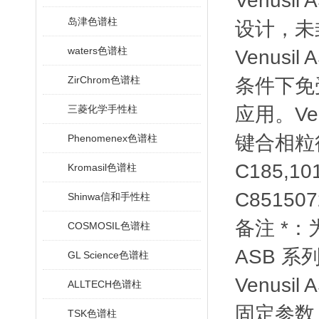
Venusi
岛津色谱柱
设计，未
waters色谱柱
Venus
ZirChrom色谱柱
条件下免
三菱化学手性柱
应用。Ven
键合相
粒
Phenomenex色谱柱
C18
5,10
Kromasil色谱柱
C8
5
150
7
Shinwa信和手性柱
备注 *：
COSMOSIL色谱柱
ASB 系
GL Science色谱柱
Venusi
ALLTECH色谱柱
固定参数：
TSK色谱柱