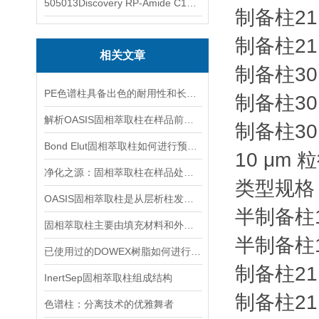
505013Discovery RP-Amide C16 色谱柱
制备柱
21
制备柱
21
相关文章
制备柱
30
PE色谱柱具备出色的耐用性和长寿命
制备柱
30
解析OASIS固相萃取柱在样品前处理中的核心技术与多领域应用
制备柱
30
Bond Elut固相萃取柱如何进行预处理操作？
10 μm
净化之源：固相萃取柱在样品处理中的革新之旅
类型
规格 
OASIS固相萃取柱是从层析柱发展而来的一种样品前处理装置
半制备柱
固相萃取柱主要由填充材料和外部包层组成
半制备柱
已使用过的DOWEX树脂如何进行储存？
制备柱
21
InertSep固相萃取柱组成结构
制备柱
21
色谱柱：分离技术的优雅舞者