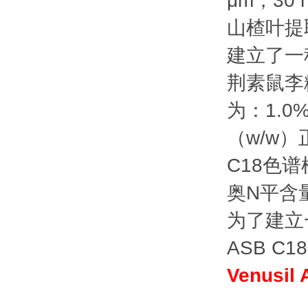
μm，30 
山楂叶提
建立了一
荆素鼠李
为：1.0
（w/w）正
C18色谱柱
奥N平含
为了建立
ASB C1
Venusi