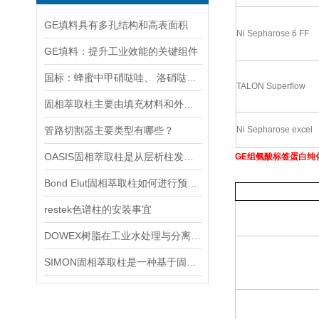
GE填料具有多孔结构和高表面积
Ni Sepharose 6 FF
GE填料：提升工业效能的关键组件
国标：蜂蜜中甲硝哒哇、 洛硝哒哇、 二甲硝咪哇残留量的测定方法 .
TALON Superflow
固相萃取柱主要由填充材料和外部包层组成
管路切割器主要类型有哪些？
Ni Sepharose excel
OASIS固相萃取柱是从层析柱发展而来的一种样品前处理装置
GE组氨酸标签蛋白纯
Bond Elut固相萃取柱如何进行预处理操作？
restek色谱柱的安装事宜
DOWEX树脂在工业水处理与分离纯化中的技术原理及应用探讨
SIMON固相萃取柱是一种基于固相萃取技术的分离纯化工具