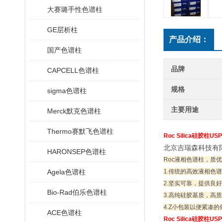
大赛璐手性色谱柱
GE层析柱
产品介绍：
国产色谱柱
品牌
CAPCELL色谱柱
规格
sigma色谱柱
主要用途
Merck默克色谱柱
Thermo赛默飞色谱柱
Roc Silica硅胶柱U
北京吉瑞森科技有
HARONSEP色谱柱
Roc液相色谱柱，质
Agela色谱柱
1.传统的高效液相色谱
2.坚实可靠，提供良
Bio-Rad伯乐色谱柱
3.高纯硅胶基质，高
4.Z小包装以便紧凑的
ACE色谱柱
Roc Silica硅胶柱U