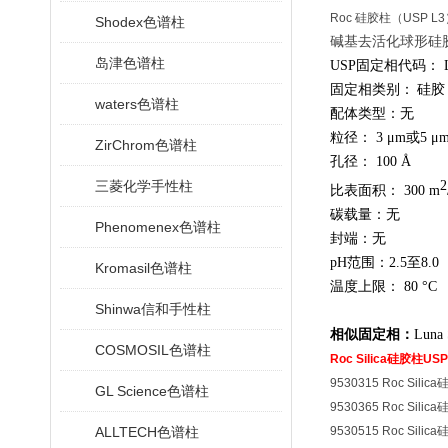
Roc 硅胶柱（USP 
Shodex色谱柱
碱基去活化球形硅胶
岛津色谱柱
USP
固定相代码：
固定相类别：
硅胶
waters色谱柱
配体类型：无
粒径：
3 μm
或
5 μ
ZirChrom色谱柱
孔径：
100 Å
三菱化学手性柱
2
比表面积：
300 m
碳载量：无
Phenomenex色谱柱
封端：无
pH
范围：
2.5
至
8.0
Kromasil色谱柱
温度上限：
80 °C
Shinwa信和手性柱
相似固定相：
Luna S
COSMOSIL色谱柱
Roc Silica硅胶柱U
9530315 Roc Sili
GL Science色谱柱
9530365 Roc Sili
ALLTECH色谱柱
9530515 Roc Sili