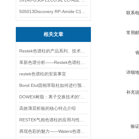
59140-USUPELCOSIL LC-ABZ 色谱柱
505013Discovery RP-Amide C16 色谱柱
联系
常用
相关文章
Restek色谱柱的产品系列、技术优势、典型应用及选型策略
革新色谱分析——Restek色谱柱的全面介绍
详细
restek色谱柱的安装事宜
Bond Elut固相萃取柱如何进行预处理操作？
补充
DOWEX树脂：离子交换技术的“工业基石”
高效薄层析板的核心特点介绍
RESTEK气相色谱柱的应用与性能解析
验
再现色彩的魅力——Waters色谱柱的应用与创新