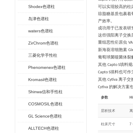
Shodex色谱柱
可以实现较高的柱
琼脂糖基质包裹着
岛津色谱柱
产效率。
成功用于已发表研
waters色谱柱
这些强阳离子交换
重组恶性疟原虫
VA
ZirChrom色谱柱
新海葵溶细胞素
Gi
三菱化学手性柱
葡萄球菌噬菌体裂
其他
填料规
Capto S
Phenomenex色谱柱
填料也可作
Capto S
Kromasil色谱柱
其他
离子交
Cytiva
的解决方案
Cytiva
Shinwa信和手性柱
参数
H
COSMOSIL色谱柱
层析技术
离
GL Science色谱柱
柱床尺寸
7
ALLTECH色谱柱