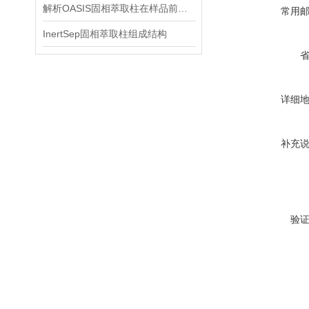
解析OASIS固相萃取柱在样品前处理中的核心技术与多领域应用
常用
InertSep固相萃取柱组成结构
详细
补充
验