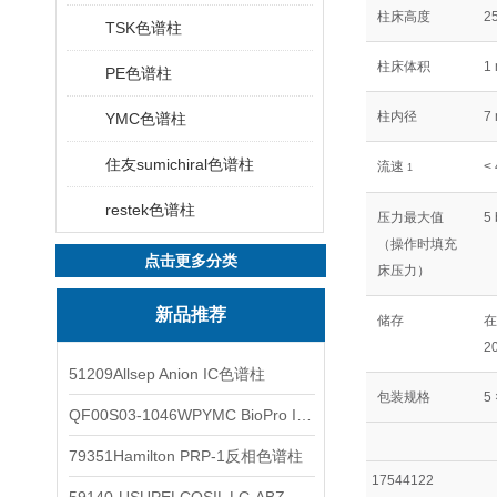
柱床高度
2
TSK色谱柱
柱床体积
1
PE色谱柱
柱内径
7
YMC色谱柱
住友sumichiral色谱柱
流速
< 
1
restek色谱柱
压力最大值
5 
（操作时填充
点击更多分类
床压力）
新品推荐
储存
在
2
51209Allsep Anion IC色谱柱
包装规格
5
QF00S03-1046WPYMC BioPro IEX色谱柱
79351Hamilton PRP-1反相色谱柱
17544122