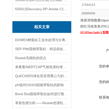
59140-USUPELCOSIL LC-ABZ 色谱柱
17544123
505013Discovery RP-Amide C16 色谱柱
29400458
海葵溶细胞素
Gigan
粉红马哈鱼鱼JIN
相关文章
阳离
GE HiTrap Capto S
DOWEX树脂在工业水处理与分离纯化中的技术原理及应用探讨
SEP-PAK固相萃取柱：样品前处理的高效“魔法师”
Restek毛细柱的优点
您的
来看看INERTCAP气相色谱柱维护保养
QuEChERS净化管采用离心力的原理，提高了机器可靠性
您的
pH值对OASIS固相萃取柱的影响
Bond Elut固相萃取柱如何进行预处理操作？
联系
革新色谱分析——Restek色谱柱的全面介绍