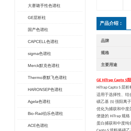
大赛璐手性色谱柱
GE层析柱
产品介绍：
国产色谱柱
品牌
CAPCELL色谱柱
规格
sigma色谱柱
主要用途
Merck默克色谱柱
Thermo赛默飞色谱柱
GE HiTrap Capto S
层析
HiTrap Capto S
HARONSEP色谱柱
适用于选择性、结
Agela色谱柱
磺乙基
强阳离
(S)
优化为捕获和中度
Bio-Rad伯乐色谱柱
便捷的
规格
HiTrap
蛋白捕获和中度纯
ACE色谱柱
填料将磺乙
Capto S