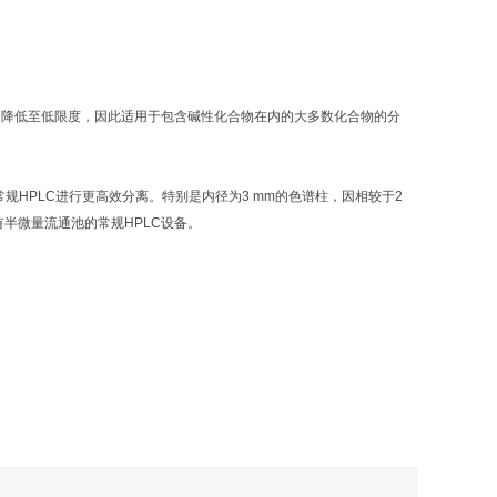
品质的硅羟基残留降低至低限度，因此适用于包含碱性化合物在内的大多数化合物的分
常规HPLC进行更高效分离。特别是内径为3 mm的色谱柱，因相较于2
半微量流通池的常规HPLC设备。