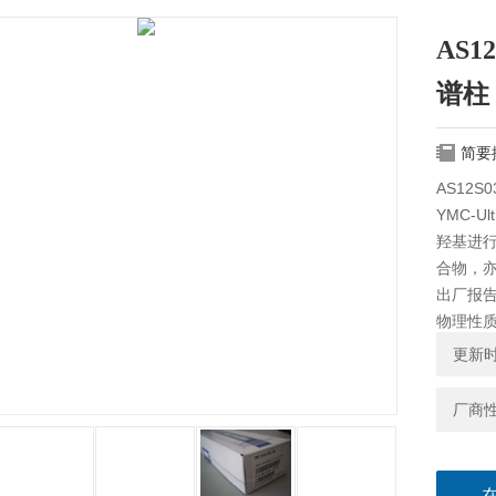
AS12
谱柱
简要
AS12S
YMC-Ul
羟基进
合物，
出厂报
物理性
更新时间
厂商