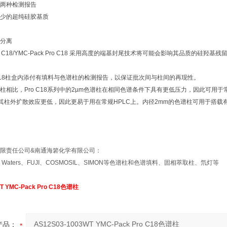
两种检测报告
少的超纯硅胶基质
分离
HT Pro C18/YMC-Pack Pro C18 采用高度的端基封尾技术将可能会影响其
Pro C18柱盒内添付有填料与色谱柱的检测报告，以保证批次间与柱间的再现性。
谱柱相比，Pro C18系列中的2µm色谱柱在相同色谱条件下具有更低压力，因此可用于
其柱外扩散效应更低，因此更易于用在常规HPLC上。内径2mm的色谱柱可用于搭载有
限责任公司&南通海箬化学有限公司：
、Waters、FUJI、COSMOSIL、SIMON等色谱柱和色谱填料、固相萃取柱、氘灯等
T YMC-Pack Pro C18色谱柱
产品：