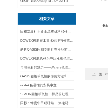
505013Discovery RP-Amide C16 色谱柱
相关文章
验
固相萃取柱主要由填充材料和外部包层组成
DOWEX树脂在工业水处理与分离纯化中的技术原理及应用探讨
解析OASIS固相萃取柱在样品前处理中的核心技术与多领域应用
DOWEX树脂总称为中压液相色谱填充物
再现色彩的魅力——Waters色谱柱的应用与创新
上一篇 :
8
OASIS固相萃取柱的使用方法和注意事项
restek色谱柱的安装事宜
SIMON固相萃取柱：样品前处理的革新利器
国标：蜂蜜中甲硝哒哇、 洛硝哒哇、 二甲硝咪哇残留量的测定方法 .