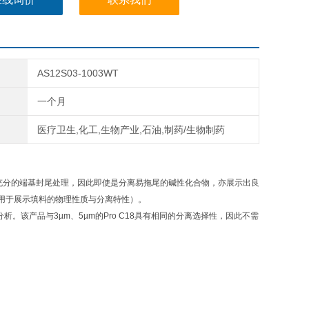
AS12S03-1003WT
一个月
医疗卫生,化工,生物产业,石油,制药/生物制药
硅羟基进行了更充分的端基封尾处理，因此即使是分离易拖尾的碱性化合物，亦展示出良
用于展示填料的物理性质与分离特性）。
速分析。该产品与3µm、5µm的Pro C18具有相同的分离选择性，因此不需