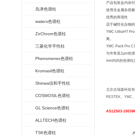
产品包装盒内添付
岛津色谱柱
使用含金属杂质极
优秀的再现性
waters色谱柱
适于碱性化合物的
YMC-Ultra
ZirChrom色谱柱
离。
三菱化学手性柱
YMC-Pack 
与市售亚2µm色
Phenomenex色谱柱
mm内径的色谱柱
Kromasil色谱柱
Shinwa信和手性柱
北京吉瑞森科技有
COSMOSIL色谱柱
RESTEK、YMC
GL Science色谱柱
AS12S03-1003W
ALLTECH色谱柱
TSK色谱柱