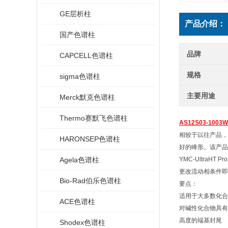
GE层析柱
产品介绍：
国产色谱柱
品牌
CAPCELL色谱柱
规格
sigma色谱柱
主要用途
Merck默克色谱柱
Thermo赛默飞色谱柱
AS12S03-1003W
相较于以往产品，Y
HARONSEP色谱柱
好的峰形。该产品
Agela色谱柱
YMC-Ultra
更改流动相条件即
Bio-Rad伯乐色谱柱
要点：
适用于大多数化合
ACE色谱柱
对碱性化合物具有
高度的端基封尾
Shodex色谱柱